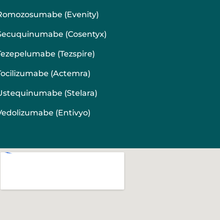
Romozosumabe (Evenity)
Secuquinumabe (Cosentyx)
Tezepelumabe (Tezspire)
Tocilizumabe (Actemra)
Ustequinumabe (Stelara)
Vedolizumabe (Entivyo)