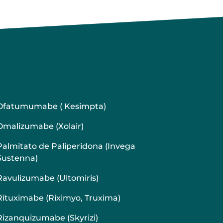
Ofatumumabe ( Kesimpta)
Omalizumabe (Xolair)
Palmitato de Paliperidona (Invega
Sustenna)
Ravulizumabe (Ultomiris)
Rituximabe (Riximyo, Truxima)
Rizanquizumabe (Skyrizi)