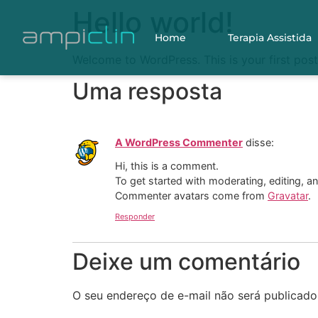
Hello world!
Home
Terapia Assistida
Welcome to WordPress. This is your first post. 
Uma resposta
A WordPress Commenter
disse:
Hi, this is a comment.
To get started with moderating, editing, 
Commenter avatars come from
Gravatar
.
Responder
Deixe um comentário
O seu endereço de e-mail não será publicado