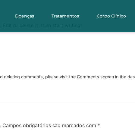
Doenças
Tratamentos
Corpo Clínico
Edit or delete it, then start writing!
and deleting comments, please visit the Comments screen in the da
.
Campos obrigatórios são marcados com
*